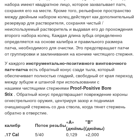
набора имеют квадратное лицо, которое захватывает патч,
сохраняя его на месте. Кроме того, рельефное пространство
между двойным набором колец действует как дополнительный
резервуар для растворителя, сохраняя чистый /
неиспользуемый растворитель и выдавая его до прохождения
второго набора колец. Каждая длина зубца определенно
определяется на основе калибра и правильного размера
патча, необходимого для очистки. Это предотвращает патчи
от группировки и заклинивания на кончике чистящего стержня.
У каждого
инструментально-позитивного винтовочного
патч-патча
есть обратный конус сзади тыла, который
обеспечивает полностью гладкий, свободный от края переход
между зубцом и штангой при использовании с
нашими чистящими стержнями
Proof-Positive Bore
Stix
. Обратный конус предотвращает повреждение короны
огнестрельного оружия, центрируя зазор и поднимая
очищающий стержень со дна ствола, когда тянет стержень
обратно в отверстие.
«A»
"B"
калибр
Поток
резьбы
(дюймы)
(дюймы)
.17 Cal
5/40
0,129
+2,000