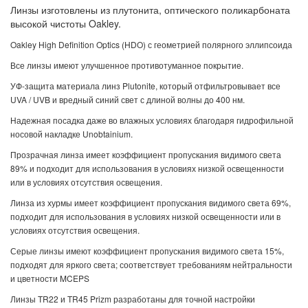
Линзы изготовлены из плутонита, оптического поликарбоната
высокой чистоты Oakley.
Oakley High Definition Optics (HDO) с геометрией полярного эллипсоида
Все линзы имеют улучшенное противотуманное покрытие.
УФ-защита материала линз Plutonite, который отфильтровывает все
UVA / UVB и вредный синий свет с длиной волны до 400 нм.
Надежная посадка даже во влажных условиях благодаря гидрофильной
носовой накладке Unobtainium.
Прозрачная линза имеет коэффициент пропускания видимого света
89% и подходит для использования в условиях низкой освещенности
или в условиях отсутствия освещения.
Линза из хурмы имеет коэффициент пропускания видимого света 69%,
подходит для использования в условиях низкой освещенности или в
условиях отсутствия освещения.
Серые линзы имеют коэффициент пропускания видимого света 15%,
подходят для яркого света; соответствует требованиям нейтральности
и цветности MCEPS
Линзы TR22 и TR45 Prizm разработаны для точной настройки