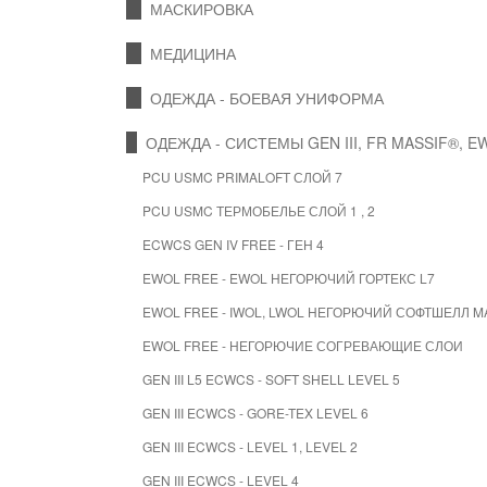
МАСКИРОВКА
МЕДИЦИНА
ОДЕЖДА - БОЕВАЯ УНИФОРМА
ОДЕЖДА - СИСТЕМЫ GEN III, FR MASSIF®, E
PCU USMC PRIMALOFT СЛОЙ 7
PCU USMC ТЕРМОБЕЛЬЕ СЛОЙ 1 , 2
ECWCS GEN IV FREE - ГЕН 4
EWOL FREE - EWOL НЕГОРЮЧИЙ ГОРТЕКС L7
EWOL FREE - IWOL, LWOL НЕГОРЮЧИЙ СОФТШЕЛЛ M
EWOL FREE - НЕГОРЮЧИЕ СОГРЕВАЮЩИЕ СЛОИ
GEN III L5 ECWCS - SOFT SHELL LEVEL 5
GEN III ECWCS - GORE-TEX LEVEL 6
GEN III ECWCS - LEVEL 1, LEVEL 2
GEN III ECWCS - LEVEL 4