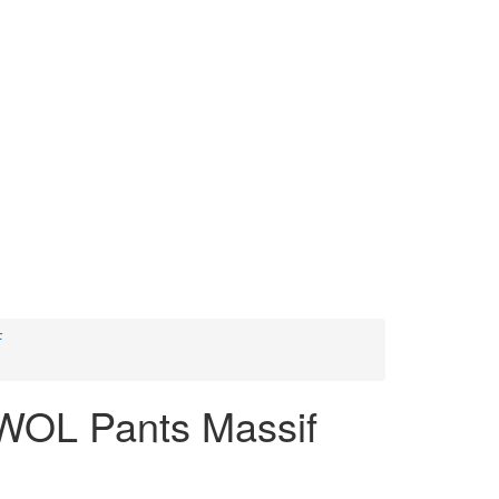
F
OL Pants Massif