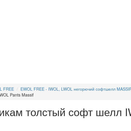
OL FREE
EWOL FREE - IWOL, LWOL негорючий софтшелл MASSI
WOL Pants Massif
кам толстый софт шелл IW