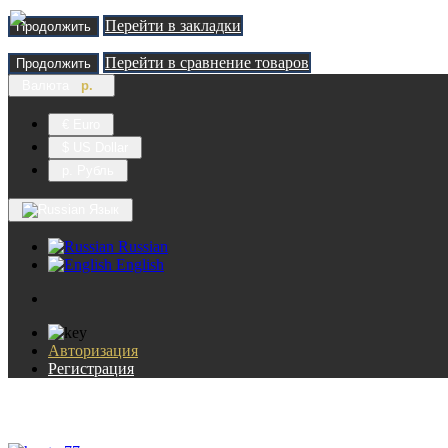
Перейти в закладки
Продолжить
Перейти в сравнение товаров
Продолжить
Валюта
р.
€ Euro
$ US Dollar
р. Рубль
Язык
Russian
English
Авторизация
Регистрация