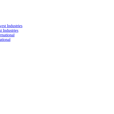
 Industries
tional