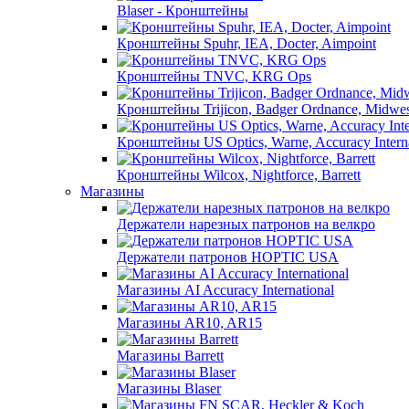
Blaser - Кронштейны
Кронштейны Spuhr, IEA, Docter, Aimpoint
Кронштейны TNVC, KRG Ops
Кронштейны Trijicon, Badger Ordnance, Midwest
Кронштейны US Optics, Warne, Accuracy Interna
Кронштейны Wilcox, Nightforce, Barrett
Магазины
Держатели нарезных патронов на велкро
Держатели патронов HOPTIC USA
Магазины AI Accuracy International
Магазины AR10, AR15
Магазины Barrett
Магазины Blaser