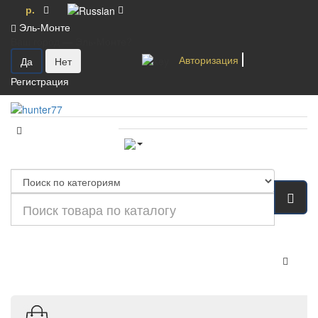
р.
Эль-Монте
Ваш город —
Эль-Монте
?
Авторизация
Регистрация
Категории