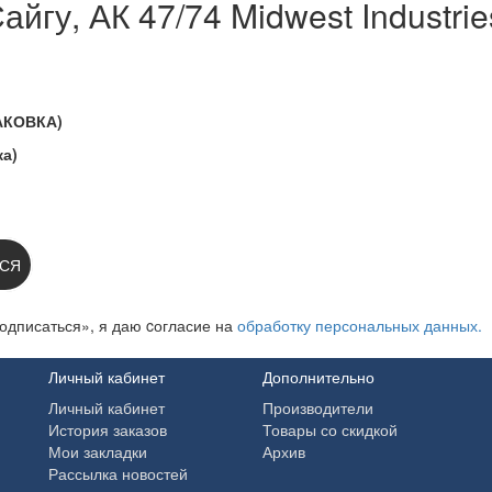
йгу, АК 47/74 Midwest Industr
АКОВКА)
ка)
 НА НОВОСТИ:
СЯ
одписаться», я даю cогласие на
обработку персональных данных.
Личный кабинет
Дополнительно
Личный кабинет
Производители
История заказов
Товары со скидкой
Мои закладки
Архив
Рассылка новостей