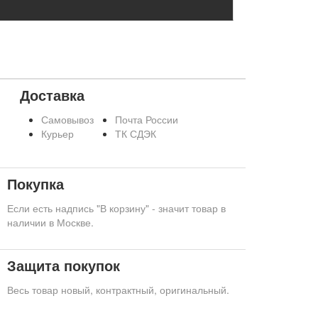
Доставка
Самовывоз
Почта России
Курьер
ТК СДЭК
Покупка
Если есть надпись "В корзину" - значит товар в
наличии в Москве.
Защита покупок
Весь товар новый, контрактный, оригинальный.