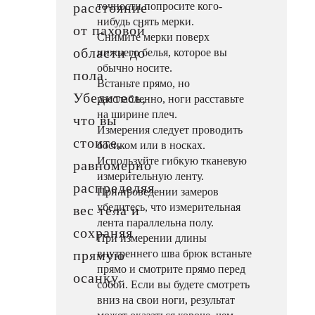
точности попросите кого-
расстояние
нибудь снять мерки.
от паховой
Снимите мерки поверх
области до
нижнего белья, которое вы
обычно носите.
пола.
Встаньте прямо, но
Убедитесь,
расслабленно, ноги расставьте
на ширине плеч.
что вы
Измерения следует проводить
стоите,
босиком или в носках.
Используйте гибкую тканевую
равномерно
измерительную ленту.
распределяя
При проведении замеров
убедитесь, что измерительная
вес тела и
лента параллельна полу.
сохраняя
При измерении длины
внутреннего шва брюк встаньте
прямую
прямо и смотрите прямо перед
осанку.
собой. Если вы будете смотреть
вниз на свои ноги, результат