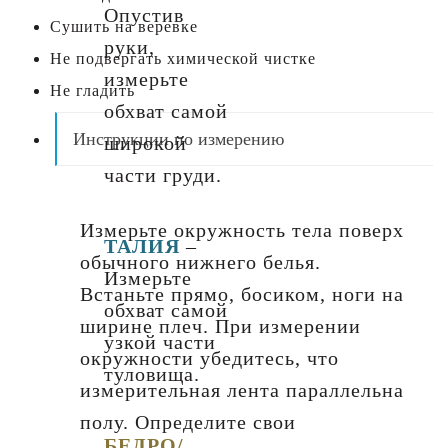
Опустив
Сушить на веревке
руки,
Не подвергать химической чистке
измерьте
Не гладить
обхват самой
Инструкции по измерению
широкой
части груди.
Измерьте окружность тела поверх
ТАЛИЯ
–
обычного нижнего белья.
Измерьте
Встаньте прямо, босиком, ноги на
обхват самой
ширине плеч. При измерении
узкой части
окружности убедитесь, что
туловища.
измерительная лента параллельна
полу. Определите свои
БЕДРО/