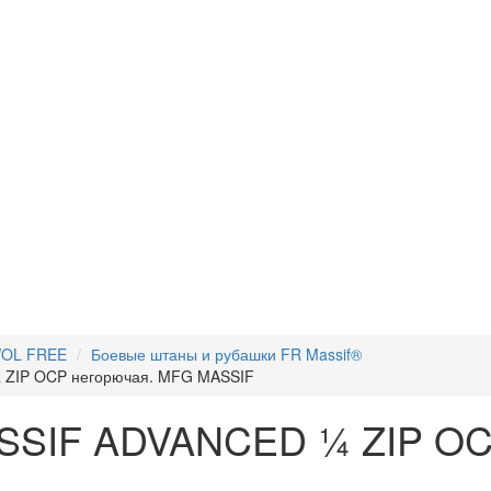
EWOL FREE
Боевые штаны и рубашки FR Massif®
ZIP OCP негорючая. MFG MASSIF
SSIF ADVANCED ¼ ZIP OCP