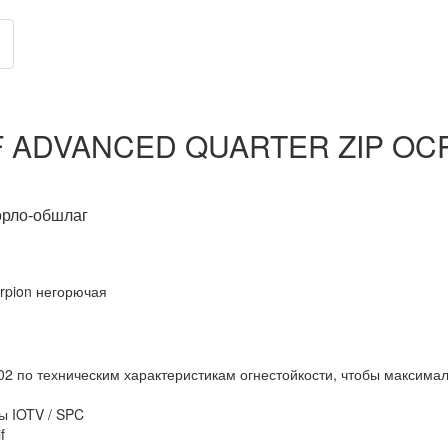
F ADVANCED QUARTER ZIP OCP
горло-обшлаг
pion негорючая
2 по техническим характеристикам огнестойкости, чтобы максимал
ы IOTV / SPC
f