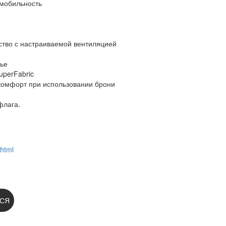
 мобильность
ство с настраиваемой вентиляцией
ье
uperFabric
комфорт при использовании брони
флага.
.html
 НА НОВОСТИ:
СЯ