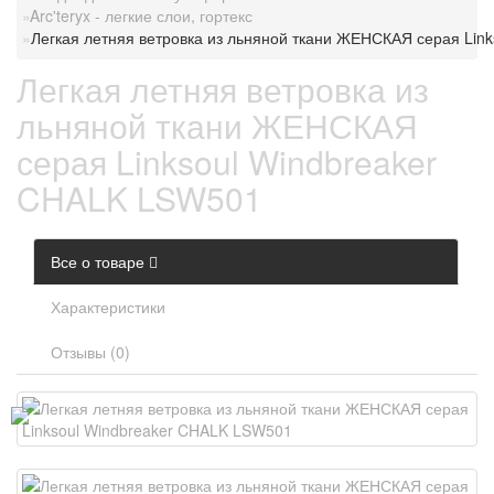
Arc'teryx - легкие слои, гортекс
Легкая летняя ветровка из льняной ткани ЖЕНСКАЯ серая Lin
Легкая летняя ветровка из
льняной ткани ЖЕНСКАЯ
серая Linksoul Windbreaker
CHALK LSW501
Все о товаре
Характеристики
Отзывы (0)