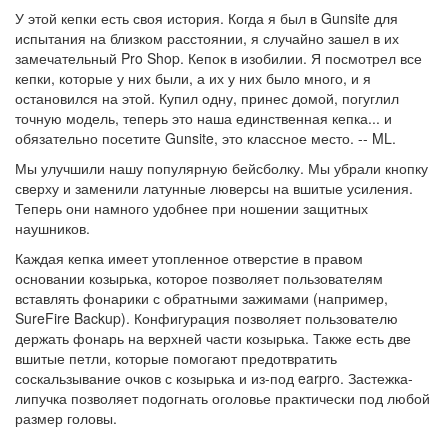
У этой кепки есть своя история. Когда я был в Gunsite для
испытания на близком расстоянии, я случайно зашел в их
замечательный Pro Shop. Кепок в изобилии. Я посмотрел все
кепки, которые у них были, а их у них было много, и я
остановился на этой. Купил одну, принес домой, погуглил
точную модель, теперь это наша единственная кепка... и
обязательно посетите Gunsite, это классное место. -- ML.
Мы улучшили нашу популярную бейсболку. Мы убрали кнопку
сверху и заменили латунные люверсы на вшитые усиления.
Теперь они намного удобнее при ношении защитных
наушников.
Каждая кепка имеет утопленное отверстие в правом
основании козырька, которое позволяет пользователям
вставлять фонарики с обратными зажимами (например,
SureFire Backup). Конфигурация позволяет пользователю
держать фонарь на верхней части козырька. Также есть две
вшитые петли, которые помогают предотвратить
соскальзывание очков с козырька и из-под earpro. Застежка-
липучка позволяет подогнать оголовье практически под любой
размер головы.