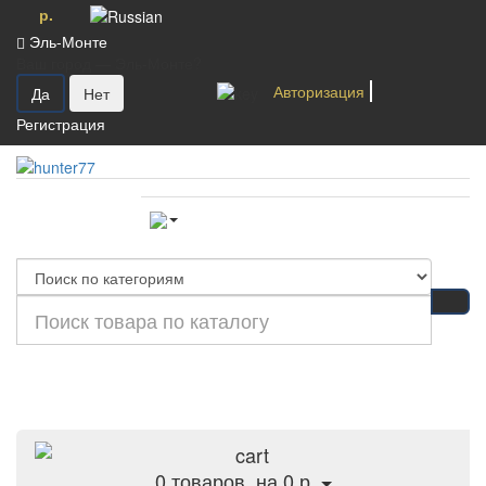
р.
Эль-Монте
Ваш город —
Эль-Монте
?
Авторизация
Регистрация
Категории
0
товаров, на 0 р.