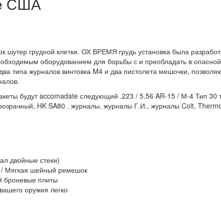
te США
к шутер грудной клетки. ОХ ВРЕМЯ грудь установка была разработ
еобходимым оборудованием для борьбы с и преобладать в опасной
ва типа журналов винтовка M4 и два пистолета мешочки, позволяю
налов.
акеты будут accomadate следующий .223 / 5.56 AR-15 / М-4 Тип 3
прозрачный, HK SA80 . журналы, журналы Г.И., журналы Colt, Therm
кал двойные стеки)
й / Мягкая шейный ремешок
ой броневые плиты
 вашего оружия легко