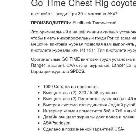
Go Time Chest Rig coyo
цвет койот. входит три 30-х магазина АК47
ПРОИЗВОДИТЕЛЬ:
Shellback Тактический
Это оригинальный в нашей линии активных установо
чтобы иметь низкопрофильный груди Рог со всем н
мешочки винтовка журнал позволяя вам выполнять д
пистолета журналы или (4) 1911 Тип пистолета жур
Оригинальные GO TIME винтовки груди установка п
Ranger пластин), САА отсчет журналов, Lancer L5 
Вариации журнала
SPECS:
1000 Cordura на прочность
Вмещает два (2) .223 / 5.56 журналы
Вмещает два (2) Пистолеты журналы (до .45 
Быстрая система отсоединения / одной руко
Интерьер карман поместится 5х8 и 7x9 мягк
Дизайн очищает журналы долг пояса и плечи
ASAPseriestm
Сделано в пожизненной гарантией USA-