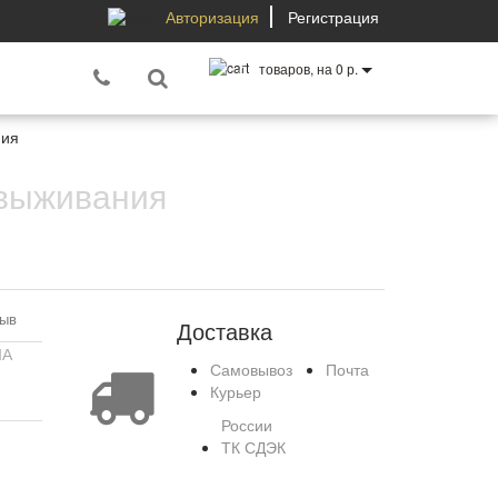
Авторизация
Регистрация
товаров, на 0 р.
0
ния
 выживания
зыв
Доставка
ША
Самовывоз
Почта
Курьер
России
ТК СДЭК