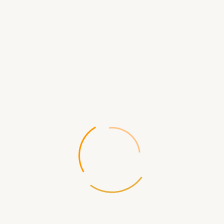
Описание
р 6.25 x 4 x 2.5 дм из алюминия США
ций.
ые размеры: 6,25 дюйма x 4 дюйма x 2,5 дюйма
вая конструкция
 проволочная ручка защищает крышку, когда она не используется
тиснением логотипа Randall's Adventure Training