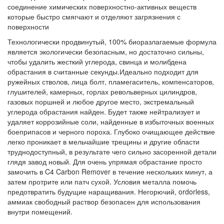
соединение химических поверхностно-активных веществ
которые быстро смягчают и отделяют загрязнения с
поверхности
Технологически продвинутый, 100% биоразлагаемые формула
является экологически безопасным, но достаточно сильны,
чтобы удалить жесткий углерода, свинца и молибдена
обрастания в считанные секунды.
Идеально подходит для
ружейных стволов, лица болт, пламегаситель, компенсаторов,
глушителей, камерных, горлах револьверных цилиндров,
газовых поршней и любое другое место, экстремальный
углерода обрастания найден. Будет также нейтрализует и
удаляет коррозийные соли, найденные в избыточных военных
боеприпасов и черного пороха. Глубоко очищающее действие
легко проникает в мельчайшие трещины и другие области
труднодоступный, в результате чего сильно засоренной детали
глядя завод новый. Для очень упрямая обрастание просто
замочить в C4 Carbon Remover в течение нескольких минут, а
затем протрите или патч сухой. Условия металла помочь
предотвратить будущие наращивания. Негорючий, ordorless,
аммиак свободный раствор безопасен для использования
внутри помещений.