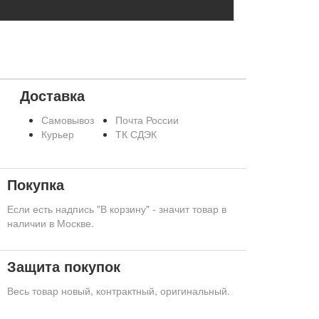
Доставка
Самовывоз
Почта России
Курьер
ТК СДЭК
Покупка
Если есть надпись "В корзину" - значит товар в
наличии в Москве.
Защита покупок
Весь товар новый, контрактный, оригинальный.