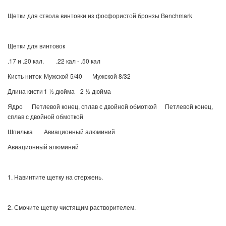
Щетки для ствола винтовки из фосфористой бронзы Benchmark
Щетки для винтовок
.17 и .20 кал.
.22 кал - .50 кал
Кисть ниток
Мужской 5/40
Мужской 8/32
Длина кисти
1 ½ дюйма
2 ½ дюйма
Ядро
Петлевой конец, сплав с двойной обмоткой
Петлевой конец,
сплав с двойной обмоткой
Шпилька
Авиационный алюминий
Авиационный алюминий
1. Навинтите щетку на стержень.
2. Смочите щетку чистящим растворителем.