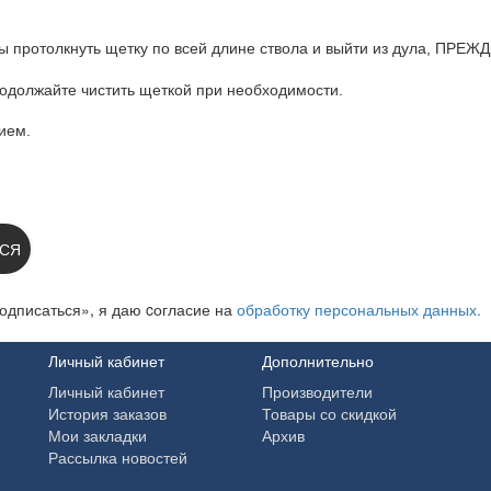
ротолкнуть щетку по всей длине ствола и выйти из дула, ПРЕЖДЕ
родолжайте чистить щеткой при необходимости.
ием.
 НА НОВОСТИ:
СЯ
одписаться», я даю cогласие на
обработку персональных данных.
Личный кабинет
Дополнительно
Личный кабинет
Производители
История заказов
Товары со скидкой
Мои закладки
Архив
Рассылка новостей