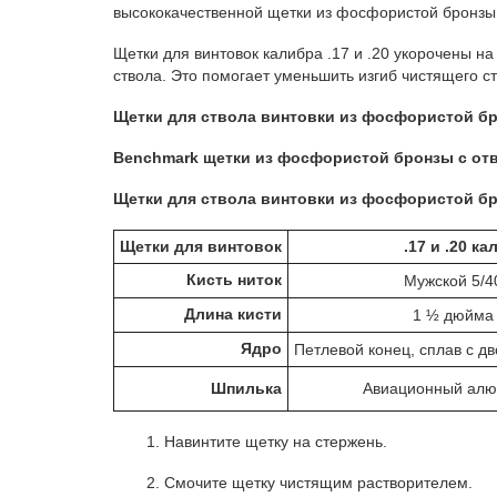
высококачественной щетки из фосфористой бронзы 
Щетки для винтовок калибра .17 и .20 укорочены н
ствола.
Это помогает уменьшить изгиб чистящего с
Щетки для ствола винтовки из фосфористой бро
Benchmark щетки из фосфористой бронзы с отв
Щетки для ствола винтовки из фосфористой б
Щетки для винтовок
.17 и .20 кал
Кисть ниток
Мужской 5/4
Длина кисти
1 ½ дюйма
Ядро
Петлевой конец, сплав с д
Шпилька
Авиационный ал
1. Навинтите щетку на стержень.
2. Смочите щетку чистящим растворителем.