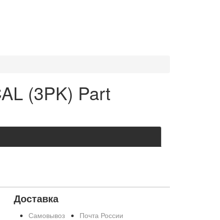
AL (3PK) Part
Доставка
Самовывоз
Почта России