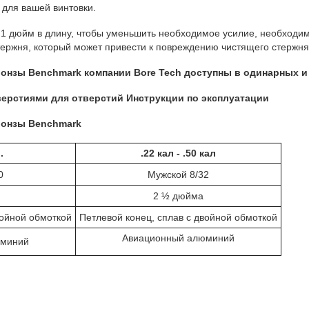
для вашей винтовки.
а 1 дюйм в длину, чтобы уменьшить необходимое усилие, необходи
тержня, который может привести к повреждению чистящего стержня
нзы Benchmark компании Bore Tech доступны в одинарных и тр
ерстиями для отверстий Инструкции по эксплуатации
ронзы Benchmark
.
.22 кал - .50 кал
0
Мужской 8/32
2 ½ дюйма
войной обмоткой
Петлевой конец, сплав с двойной обмоткой
Авиационный алюминий
юминий