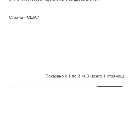
Страна - США /
Показано с 1 по 3 из 3 (всего 1 страниц)
ПОДПИСАТЬСЯ
Нажимая на кнопку «Подписаться», я даю cогласие на
обработку персональных данных.
Информация
Служба поддержки