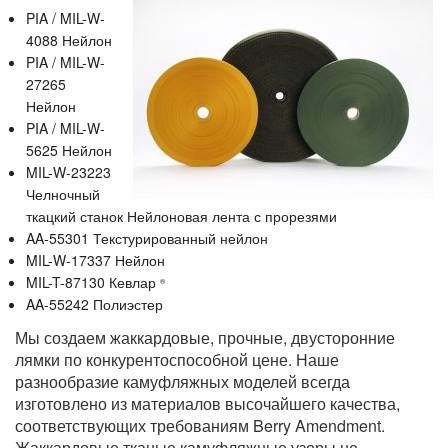
PIA / MIL-W-
4088 Нейлон
PIA / MIL-W-
27265
Нейлон
PIA / MIL-W-
5625 Нейлон
MIL-W-23223
Челночный
ткацкий станок Нейлоновая лента с прорезями
AA-55301 Текстурированный нейлон
MIL-W-17337 Нейлон
MIL-T-87130 Кевлар
®
AA-55242 Полиэстер
Мы создаем жаккардовые, прочные, двусторонние
лямки по конкурентоспособной цене. Наше
разнообразие камуфляжных моделей всегда
изготовлено из материалов высочайшего качества,
соответствующих требованиям Berry Amendment.
Жаккардовые тканые камуфляжные узоры не