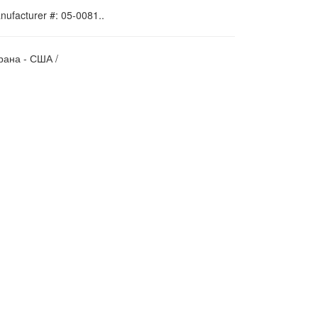
nufacturer #: 05-0081..
рана - США /