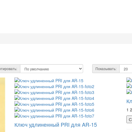
тировать:
Показывать:
К
1 
С
Ключ удлиненный PRI для AR-15