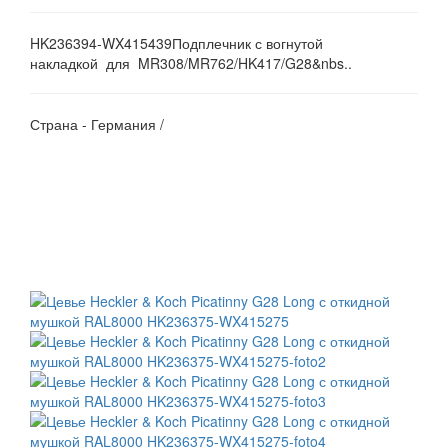
HK236394-WX415439Подплечник с вогнутой
накладкой для MR308/MR762/HK417/G28&nbs..
Страна - Германия /