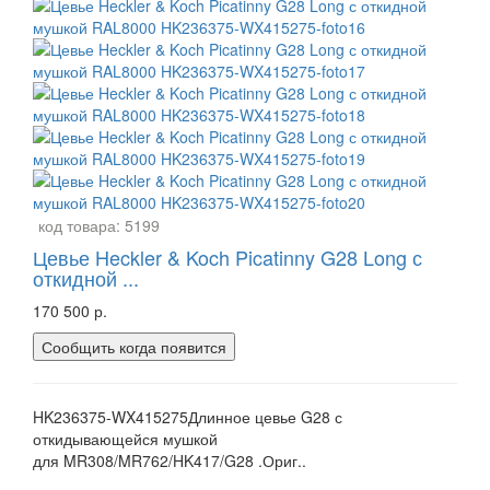
код товара:
5199
Цевье Heckler & Koch Picatinny G28 Long с
откидной ...
170 500 р.
Сообщить когда появится
HK236375-WX415275Длинное цевье G28 с
откидывающейся мушкой
для MR308/MR762/HK417/G28 .Ориг..