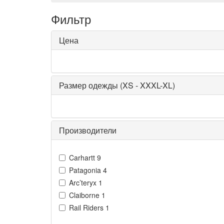
Фильтр
Цена
Размер одежды (XS - XXXL-XL)
Производители
Carhartt
9
Patagonia
4
Arc’teryx
1
Claiborne
1
Rail Riders
1