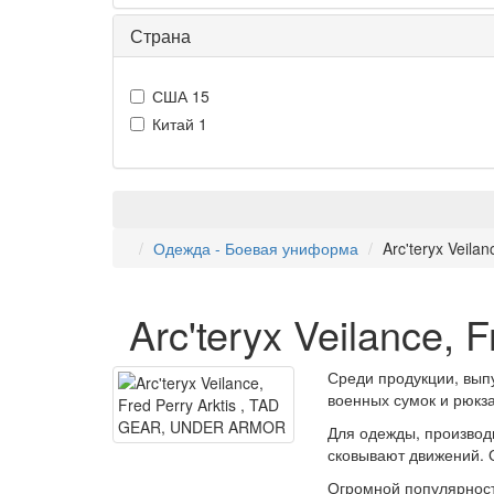
Страна
США
15
Китай
1
Одежда - Боевая униформа
Arc'teryx Veil
Arc'teryx Veilance
Среди продукции, вып
военных сумок и рюкза
Для одежды, производ
сковывают движений. 
Огромной популярност